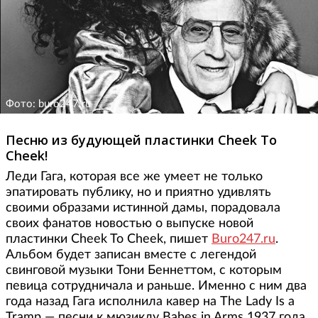
Фото: buro247.ru
Песню из будующей пластинки Cheek To
Cheek!
Леди Гага, которая все же умеет не только
эпатировать публику, но и приятно удивлять
своими образами истинной дамы, порадовала
своих фанатов новостью о выпуске новой
пластинки Cheek To Cheek, пишет
Buro247.ru
.
Альбом будет записан вместе с легендой
свинговой музыки Тони Беннеттом, с которым
певица сотрудничала и раньше. Именно с ним два
года назад Гага исполнила кавер на The Lady Is a
Tramp — песни к мюзиклу Babes in Arms 1937 года.