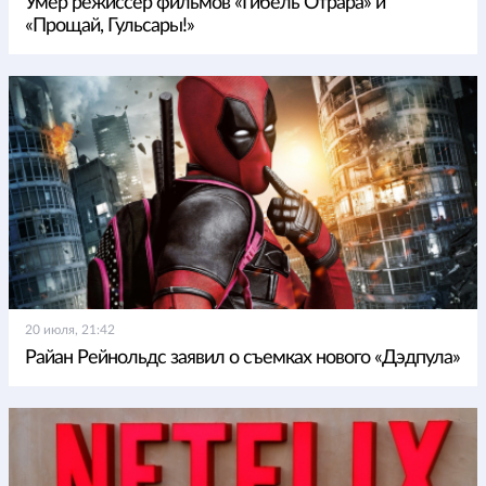
Умер режиссер фильмов «Гибель Отрара» и
«Прощай, Гульсары!»
20 июля, 21:42
Райан Рейнольдс заявил о съемках нового «Дэдпула»