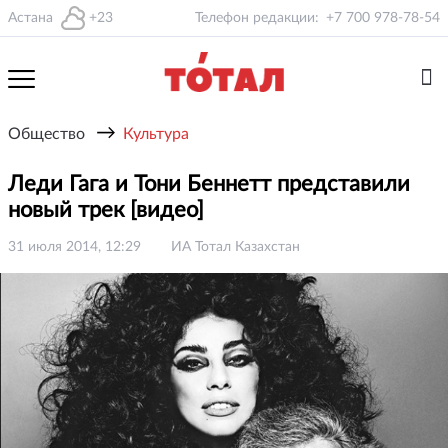
Астана
+23
Телефон редакции:
+7 700 978-78-54
→
Общество
Культура
Леди Гага и Тони Беннетт представили
новый трек [видео]
31 июля 2014, 12:29
ИА Тотал Казахстан