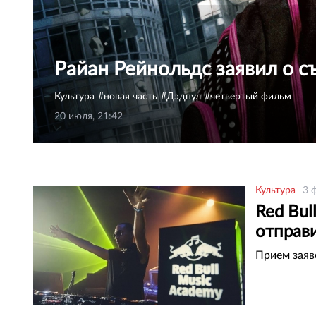
Райан Рейнольдс заявил о с
Культура
новая часть
Дэдпул
четвертый фильм
20 июля, 21:42
Культура
3 
Red Bul
отправ
Прием заяв