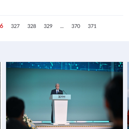
6
327
328
329
...
370
371