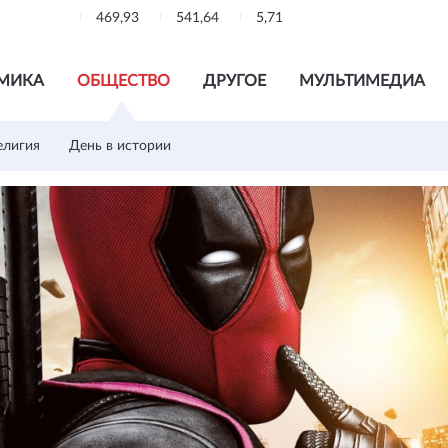
469,93
541,64
5,71
МИКА
ОБЩЕСТВО
ДРУГОЕ
МУЛЬТИМЕДИА
елигия
День в истории