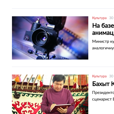
Культура
30
На баз
анимац
Министр ку
аналогичную
Культура
30
Бахыт 
Президенто
сценарист 