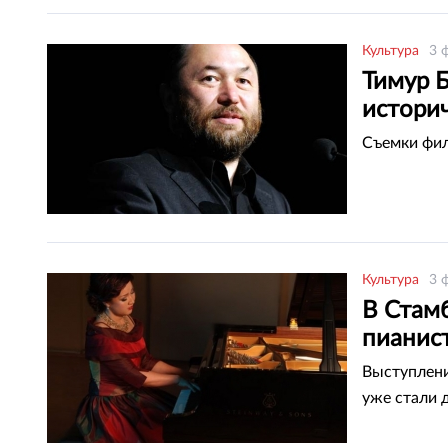
Культура
3 
Тимур 
истори
Съемки фил
Культура
3 
В Стамб
пианис
Выступлени
уже стали 