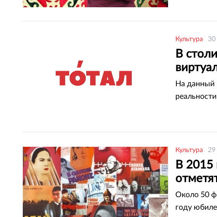
Культура
30
В стол
виртуа
На данный 
реальности
Культура
29
В 2015 
отметя
Около 50 ф
году юбил