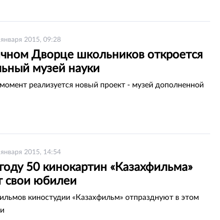
 января 2015, 09:28
ичном Дворце школьников откроется
льный музей науки
момент реализуется новый проект - музей дополненной
 января 2015, 14:54
году 50 кинокартин «Казахфильма»
т свои юбилеи
ильмов киностудии «Казахфильм» отпразднуют в этом
еи