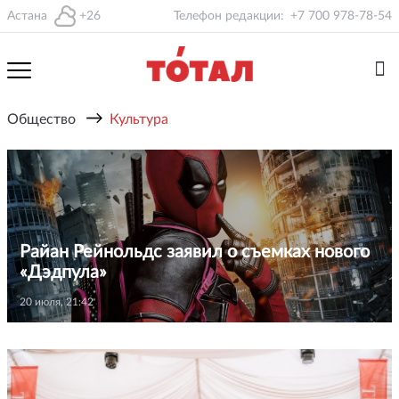
Астана
+26
Телефон редакции:
+7 700 978-78-54
→
Общество
Культура
Райан Рейнольдс заявил о съемках нового
«Дэдпула»
20 июля, 21:42