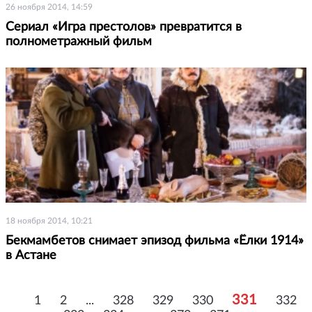
26 ноября 2014, 14:59
Сериал «Игра престолов» превратится в
полнометражный фильм
18 ноября 2014, 10:21
Бекмамбетов снимает эпизод фильма «Ёлки 1914»
в Астане
331
1
2
...
328
329
330
332