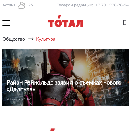
Астана
+25
Телефон редакции:
+7 700 978-78-54
→
Общество
Культура
Райан Рейнольдс заявил о съемках нового
«Дэдпула»
20 июля, 21:42