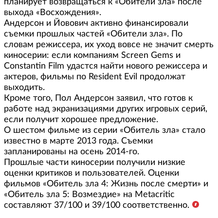
планирует возвращаться к «Обители зла» после
выхода «Восхождения».
Андерсон и Йовович активно финансировали
съемки прошлых частей «Обители зла». По
словам режиссера, их уход вовсе не значит смерть
киносерии: если компаниям Screen Gems и
Constantin Film удастся найти нового режиссера и
актеров, фильмы по Resident Evil продолжат
выходить.
Кроме того, Пол Андерсон заявил, что готов к
работе над экранизациями других игровых серий,
если получит хорошее предложение.
О шестом фильме из серии «Обитель зла» стало
известно в марте 2013 года. Съемки
запланированы на осень 2014-го.
Прошлые части киносерии получили низкие
оценки критиков и пользователей. Оценки
фильмов «Обитель зла 4: Жизнь после смерти» и
«Обитель зла 5: Возмездие» на Metacritic
составляют 37/100 и 39/100 соответственно.