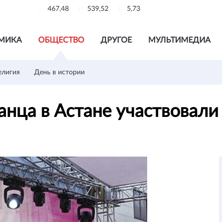
467,48
539,52
5,73
МИКА
ОБЩЕСТВО
ДРУГОЕ
МУЛЬТИМЕДИА
елигия
День в истории
анца в Астане участвовали