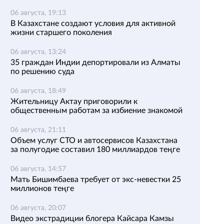
06 августа, 19:13
В Казахстане создают условия для активной
жизни старшего поколения
06 августа, 13:24
35 граждан Индии депортировали из Алматы
по решению суда
06 августа, 18:49
Жительницу Актау приговорили к
общественным работам за избиение знакомой
06 августа, 21:11
Объем услуг СТО и автосервисов Казахстана
за полугодие составил 180 миллиардов теңге
06 августа, 14:57
Мать Бишимбаева требует от экс-невестки 25
миллионов теңге
06 августа, 20:07
Видео экстрадиции блогера Кайсара Камзы