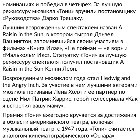
номинациях и победил в четырех. За лучшую
режиссуру мюзикла «Тони» вручили постановщику
«Руководства» Дарко Трешаку.
Лучшим возрожденным спектаклем назван A
Raisin in the Sun, в котором сыграл Дэнзел
Вашингтон, запомнившийся своим участием в
фильмах «Книга Илая», «Не пойман — не вор» и
«Малькольм Икс». Статуэтку «Тони» за лучшую
режиссуру спектакля получил постановщик A
Raisin in the Sun Кенни Леон.
Возрожденным мюзиклом года стал Hedwig and
the Angry Inch. За участие в нем лучшими актерами
мюзикла признаны Лена Холл и ее партнер по
сцене Нил Патрик Харрис, герой телесериала «Как
я встретил вашу маму».
Премия «Тони» ежегодно вручается за достижения
в области американского театра, включая
музыкальный театр, с 1947 года. «Тони» считается
аналогом кинематографического «Оскара»,