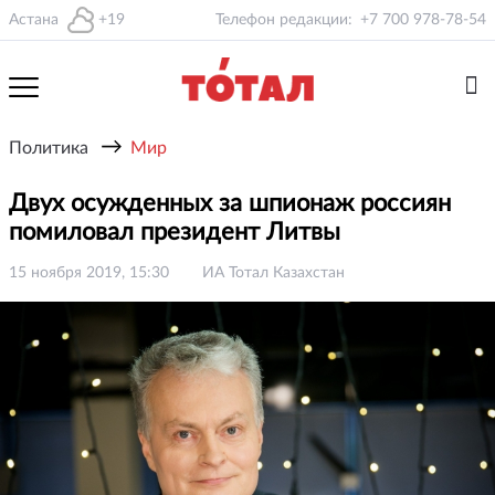
Астана
+19
Телефон редакции:
+7 700 978-78-54
→
Политика
Мир
Двух осужденных за шпионаж россиян
помиловал президент Литвы
15 ноября 2019, 15:30
ИА Тотал Казахстан