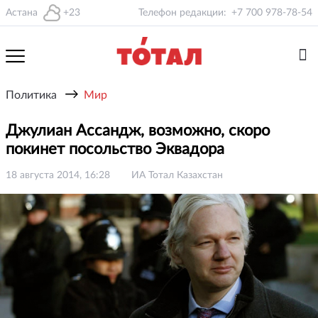
Астана
+23
Телефон редакции:
+7 700 978-78-54
→
Политика
Мир
Джулиан Ассандж, возможно, скоро
покинет посольство Эквадора
18 августа 2014, 16:28
ИА Тотал Казахстан