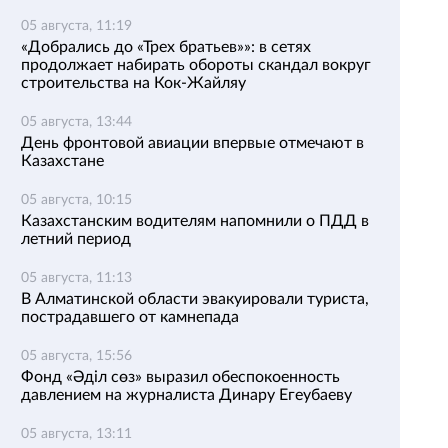
05 августа, 11:19
«Добрались до «Трех братьев»»: в сетях
продолжает набирать обороты скандал вокруг
строительства на Кок-Жайляу
05 августа, 13:44
День фронтовой авиации впервые отмечают в
Казахстане
05 августа, 10:15
Казахстанским водителям напомнили о ПДД в
летний период
05 августа, 11:13
В Алматинской области эвакуировали туриста,
пострадавшего от камнепада
05 августа, 15:56
Фонд «Әділ сөз» выразил обеспокоенность
давлением на журналиста Динару Егеубаеву
05 августа, 13:11