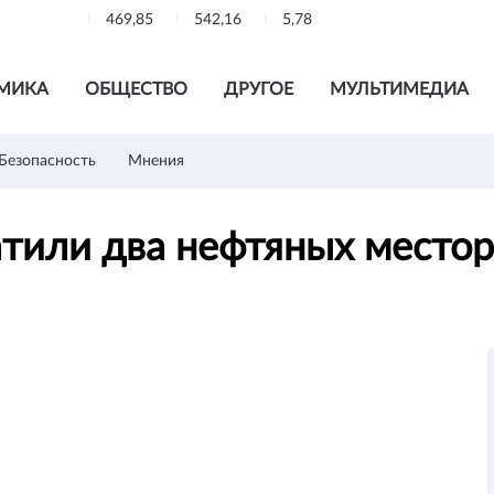
469,85
542,16
5,78
МИКА
ОБЩЕСТВО
ДРУГОЕ
МУЛЬТИМЕДИА
Безопасность
Мнения
атили два нефтяных место