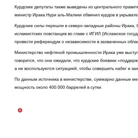
Курдские депутаты также выведены из центрального правите
министр Ирака Нури аль-Малики обвинил курдов в укрывате
Курдские силы перешли в северо-западные районы Ирака,
исламистских повстанцев во главе с ИГИЛ (Исламское госуд
провести референдум о независимости в захваченных облас
Министерство нефтяной промышленности Ирака уже выступ
говорится, что они ожидали, что курдские боевики «поддер
а не воспользуются ситуацией, чтобы совершить набег и з
По данным источника в министерстве, суммарно данные 
мощность около 400.000 баррелей в сутки.