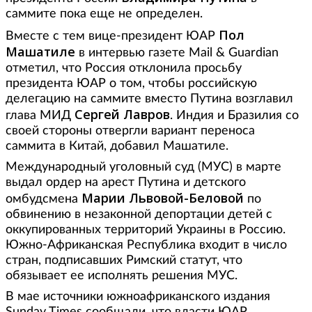
саммите пока еще не определен.
Пол
Вместе с тем вице-президент ЮАР
Машатиле
в интервью газете Mail & Guardian
отметил, что Россия отклонила просьбу
президента ЮАР о том, чтобы российскую
делегацию на саммите вместо Путина возглавил
Сергей Лавров
глава МИД
. Индия и Бразилия со
своей стороны отвергли вариант переноса
саммита в Китай, добавил Машатиле.
Международный уголовный суд (МУС) в марте
выдал ордер на арест Путина и детского
Марии Львовой-Беловой
омбудсмена
по
обвинению в незаконной депортации детей с
оккупированных территорий Украины в Россию.
Южно-Африканская Республика входит в число
стран, подписавших Римский статут, что
обязывает ее исполнять решения МУС.
В мае источники южноафриканского издания