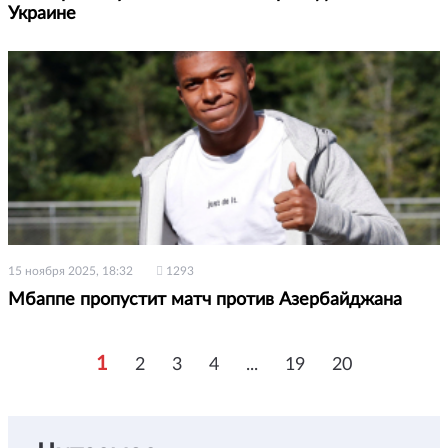
Украине
15 ноября 2025, 18:32
1293
Мбаппе пропустит матч против Азербайджана
1
2
3
4
...
19
20