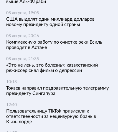
выше Аль-Фараби
08 августа, 19:05
США выделят один миллиард долларов
новому президенту одной страны
08 августа, 20:26
Комплексную работу по очистке реки Есиль
проводят в Астане
08 августа, 21:35
«Это не лень, это болезнь»: казахстанский
режиссер снял фильм о депрессии
10:18
Токаев направил поздравительную телеграмму
президенту Сингапура
12:40
Пользовательницу TikTok привлекли к
ответственности за нецензурную брань в
Кызылорде