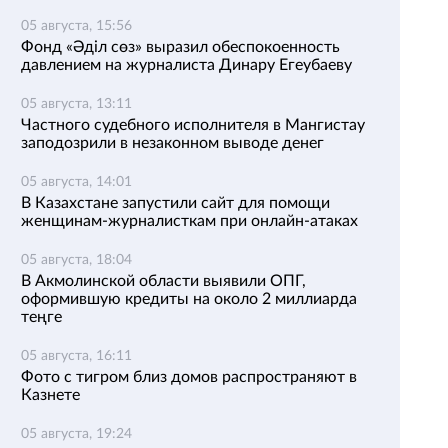
05 августа, 15:56
Фонд «Әділ сөз» выразил обеспокоенность
давлением на журналиста Динару Егеубаеву
05 августа, 13:11
Частного судебного исполнителя в Мангистау
заподозрили в незаконном выводе денег
05 августа, 14:01
В Казахстане запустили сайт для помощи
женщинам-журналисткам при онлайн-атаках
05 августа, 18:04
В Акмолинской области выявили ОПГ,
оформившую кредиты на около 2 миллиарда
теңге
05 августа, 16:11
Фото с тигром близ домов распространяют в
Казнете
05 августа, 19:24