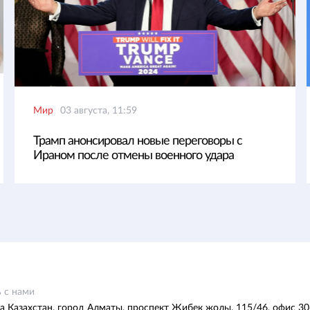
Мир
03 августа, 11:59
Трамп анонсировал новые переговоры с
Ираном после отмены военного удара
 с нами
а Казахстан, город Алматы, проспект Жибек жолы, 115/46, офис 30