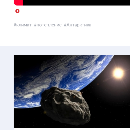
климат
потепление
Антарктика