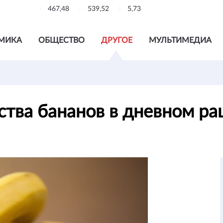
467,48
539,52
5,73
МИКА
ОБЩЕСТВО
ДРУГОЕ
МУЛЬТИМЕДИА
ства бананов в дневном р