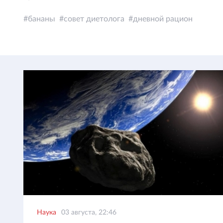
бананы
совет диетолога
дневной рацион
Наука
03 августа, 22:46