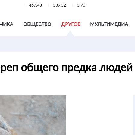
467,48
539,52
5,73
МИКА
ОБЩЕСТВО
ДРУГОЕ
МУЛЬТИМЕДИА
реп общего предка людей