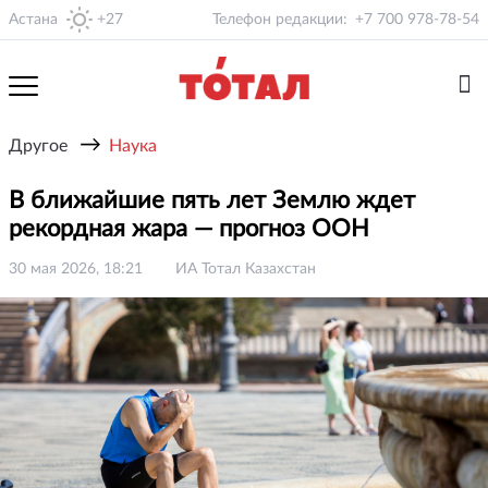
Астана
+27
Телефон редакции:
+7 700 978-78-54
→
Другое
Наука
В ближайшие пять лет Землю ждет
рекордная жара — прогноз ООН
30 мая 2026, 18:21
ИА Тотал Казахстан