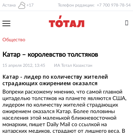
Астана
+17
Телефон редакции:
+7 700 978-78-54
Общество
Катар – королевство толстяков
15 апреля 2012, 13:45
ИА Тотал Казахстан
Катар - лидер по количеству жителей
страдающих ожирением оказался
Вопреки расхожему мнению, что самой главной
цитаделью толстяков на планете являются США,
лидером по количеству жителей страдающих
ожирением оказался Катар. Более половины
населения этой маленькой ближневосточной
монархии, пишет Daily Mail со ссылкой на
катарских медиков, страдают от лишнего веса. В