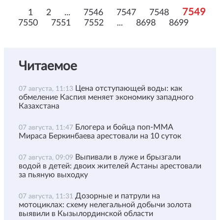
7549
1
2
...
7546
7547
7548
7550
7551
7552
...
8698
8699
Читаемое
Цена отступающей воды: как
07 августа, 11:13
обмеление Каспия меняет экономику западного
Казахстана
Блогера и бойца поп-ММА
07 августа, 11:47
Мираса Беркинбаева арестовали на 10 суток
Выпивали в луже и брызгали
07 августа, 09:09
водой в детей: двоих жителей Астаны арестовали
за пьяную выходку
Дозорные и патрули на
07 августа, 11:31
мотоциклах: схему нелегальной добычи золота
выявили в Кызылординской области