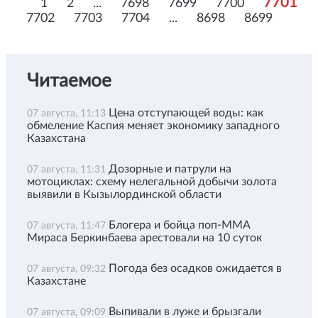
7701
1
2
...
7698
7699
7700
7702
7703
7704
...
8698
8699
Читаемое
Цена отступающей воды: как
07 августа, 11:13
обмеление Каспия меняет экономику западного
Казахстана
Дозорные и патрули на
07 августа, 11:31
мотоциклах: схему нелегальной добычи золота
выявили в Кызылординской области
Блогера и бойца поп-ММА
07 августа, 11:47
Мираса Беркинбаева арестовали на 10 суток
Погода без осадков ожидается в
07 августа, 09:32
Казахстане
Выпивали в луже и брызгали
07 августа, 09:09