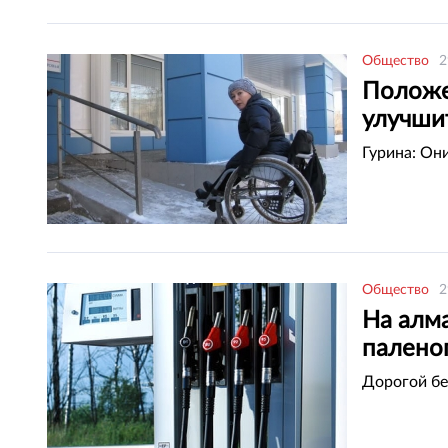
Общество
2
Положе
улучши
Гурина: Он
Общество
2
На алм
палено
Дорогой бе