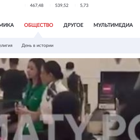
467,48
539,52
5,73
МИКА
ОБЩЕСТВО
ДРУГОЕ
МУЛЬТИМЕДИА
елигия
День в истории