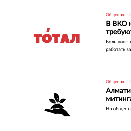
Общество
2
В ВКО 
требуют
Большинств
работать за
Общество
2
Алмати
митинг
Но обществ