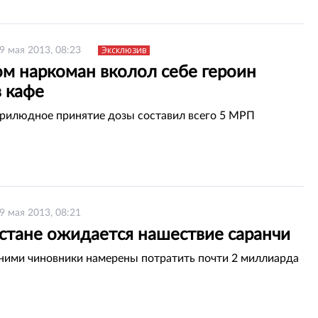
Эксклюзив
9 мая 2013, 08:23
ом наркоман вколол себе героин
в кафе
рилюдное принятие дозы составил всего 5 МРП
9 мая 2013, 08:21
хстане ожидается нашествие саранчи
 ними чиновники намерены потратить почти 2 миллиарда