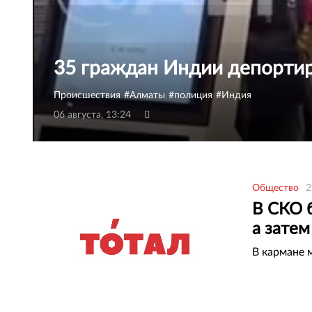
35 граждан Индии депортир
Происшествия
Алматы
полиция
Индия
06 августа, 13:24
Общество
2
В СКО б
а затем
В кармане 