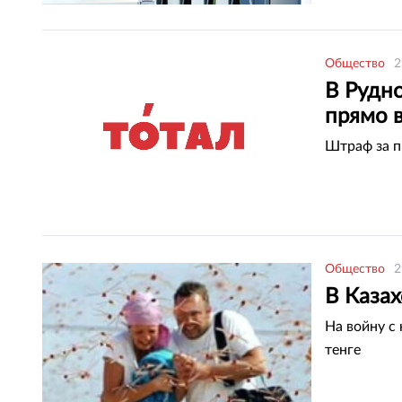
Общество
2
В Рудн
прямо 
Штраф за п
Общество
2
В Каза
На войну с
тенге