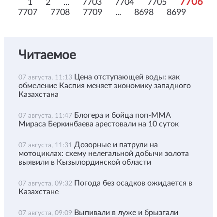
7706
1
2
...
7703
7704
7705
7707
7708
7709
...
8698
8699
Читаемое
Цена отступающей воды: как
07 августа, 11:13
обмеление Каспия меняет экономику западного
Казахстана
Блогера и бойца поп-ММА
07 августа, 11:47
Мираса Беркинбаева арестовали на 10 суток
Дозорные и патрули на
07 августа, 11:31
мотоциклах: схему нелегальной добычи золота
выявили в Кызылординской области
Погода без осадков ожидается в
07 августа, 09:32
Казахстане
Выпивали в луже и брызгали
07 августа, 09:09