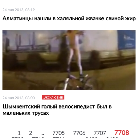
24 мая 2013, 08:19
Алматинцы нашли в халяльной жвачке свиной жир
Эксклюзив
24 мая 2013, 08:00
Шымкентский голый велосипедист был в
маленьких трусах
7708
1
2
...
7705
7706
7707