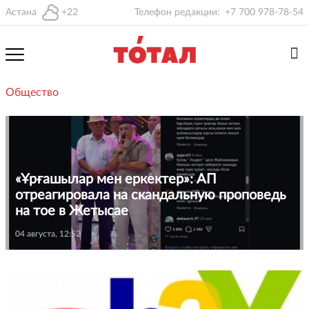
Астана
+22
Телефон редакции:
+7 700 978-78-54
Общество
«Ұрғашылар мен еркектер»: АП
отреагировала на скандальную проповедь
на тое в Жетысае
04 августа, 12:52