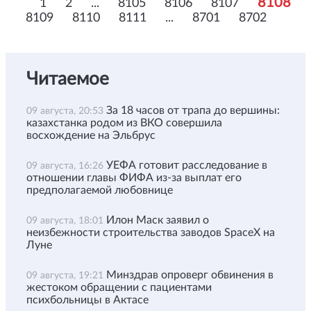
8108
1
2
...
8105
8106
8107
8109
8110
8111
...
8701
8702
Читаемое
За 18 часов от трапа до вершины:
09 августа, 20:53
казахстанка родом из ВКО совершила
восхождение на Эльбрус
УЕФА готовит расследование в
09 августа, 16:26
отношении главы ФИФА из-за выплат его
предполагаемой любовнице
Илон Маск заявил о
09 августа, 18:01
неизбежности строительства заводов SpaceX на
Луне
Минздрав опроверг обвинения в
09 августа, 19:21
жестоком обращении с пациентами
психбольницы в Актасе