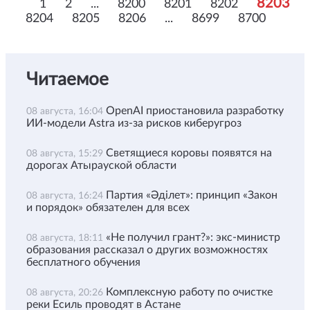
8203
1
2
...
8200
8201
8202
8204
8205
8206
...
8699
8700
Читаемое
OpenAI приостановила разработку
08 августа, 16:04
ИИ-модели Astra из-за рисков киберугроз
Светящиеся коровы появятся на
08 августа, 15:29
дорогах Атырауской области
Партия «Әділет»: принцип «Закон
08 августа, 16:24
и порядок» обязателен для всех
«Не получил грант?»: экс-министр
08 августа, 18:11
образования рассказал о других возможностях
бесплатного обучения
Комплексную работу по очистке
08 августа, 20:26
реки Есиль проводят в Астане