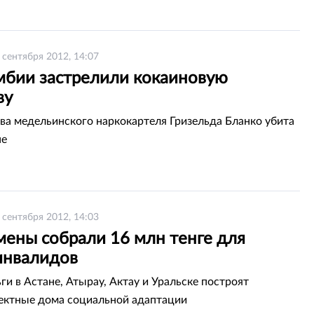
 сентября 2012, 14:07
мбии застрелили кокаиновую
ву
ва медельинского наркокартеля Гризельда Бланко убита
не
 сентября 2012, 14:03
мены собрали 16 млн тенге для
инвалидов
ги в Астане, Атырау, Актау и Уральске построят
ектные дома социальной адаптации