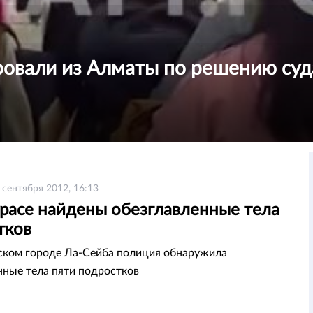
овали из Алматы по решению суд
 сентября 2012, 16:13
урасе найдены обезглавленные тела
тков
ском городе Ла-Сейба полиция обнаружила
нные тела пяти подростков