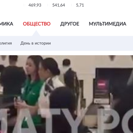
469,93
541,64
5,71
МИКА
ОБЩЕСТВО
ДРУГОЕ
МУЛЬТИМЕДИА
елигия
День в истории