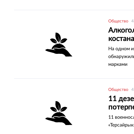
Общество
4
Алкогол
костан
На одном и
обнаружили
марками
Общество
4
11 дез
потерп
11 военнос
«Терсайрык