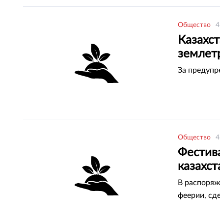
Общество
4
Казахст
землет
За предупр
Общество
4
Фестива
казахст
В распоряж
феерии, с