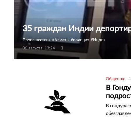
35 граждан Индии депортир
Происшествия
Алматы
полиция
Индия
06 августа, 13:24
Общество
4
В Гонд
подрос
В гондурас
обезглавле