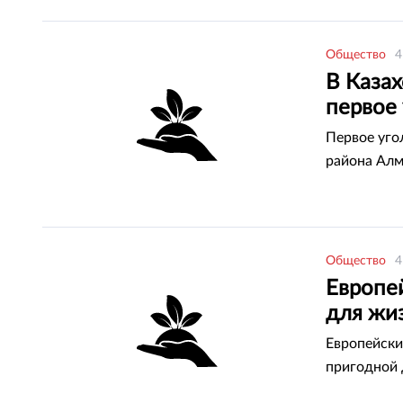
Общество
4
В Каза
первое
Первое уго
района Ал
Общество
4
Европе
для жи
Европейски
пригодной 