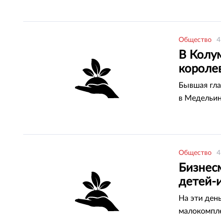
Общество
4
В Колу
короле
Бывшая гла
в Медельи
Общество
4
Бизнес
детей-
На эти день
малокомпл