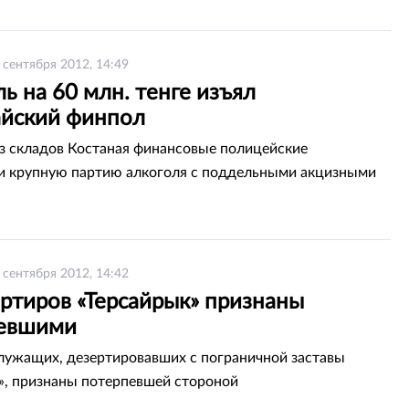
 сентября 2012, 14:49
ь на 60 млн. тенге изъял
айский финпол
з складов Костаная финансовые полицейские
 крупную партию алкоголя с поддельными акцизными
 сентября 2012, 14:42
ертиров «Терсайрык» признаны
евшими
лужащих, дезертировавших с пограничной заставы
», признаны потерпевшей стороной