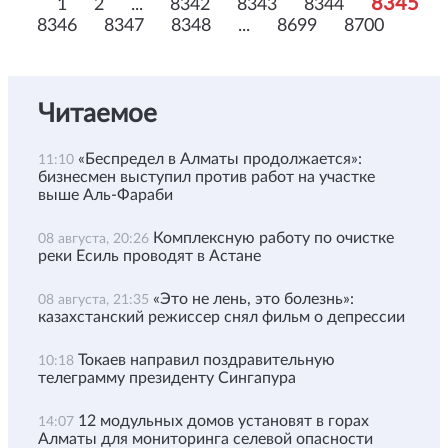
8345
1
2
...
8342
8343
8344
8346
8347
8348
...
8699
8700
Читаемое
«Беспредел в Алматы продолжается»:
11:10
бизнесмен выступил против работ на участке
выше Аль-Фараби
Комплексную работу по очистке
08 августа, 20:26
реки Есиль проводят в Астане
«Это не лень, это болезнь»:
08 августа, 21:35
казахстанский режиссер снял фильм о депрессии
Токаев направил поздравительную
10:18
телеграмму президенту Сингапура
12 модульных домов установят в горах
14:07
Алматы для мониторинга селевой опасности