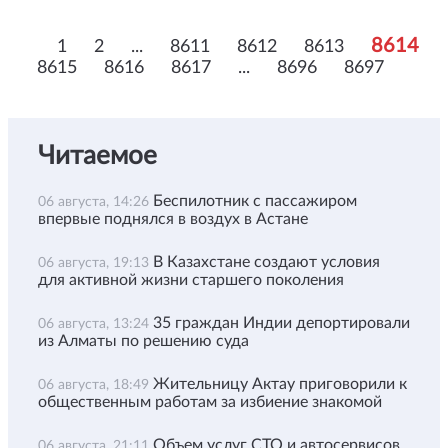
8614
1
2
...
8611
8612
8613
8615
8616
8617
...
8696
8697
Читаемое
Беспилотник с пассажиром
06 августа, 14:26
впервые поднялся в воздух в Астане
В Казахстане создают условия
06 августа, 19:13
для активной жизни старшего поколения
35 граждан Индии депортировали
06 августа, 13:24
из Алматы по решению суда
Жительницу Актау приговорили к
06 августа, 18:49
общественным работам за избиение знакомой
Объем услуг СТО и автосервисов
06 августа, 21:11