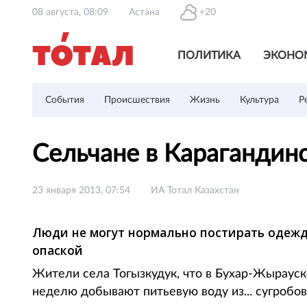
08 августа, 08:09
Астана
+20
ПОЛИТИКА
ЭКОНО
События
Происшествия
Жизнь
Культура
Р
Сельчане в Карагандин
23 января 2013, 07:54
ИА Тотал Казахстан
Люди не могут нормально постирать одежд
опаской
Жители села Тогызкудук, что в Бухар-Жырауск
неделю добывают питьевую воду из... сугробов