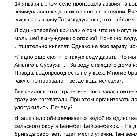
14 января в этом селе произошла авария на в
коммунальщики до сих пор не в состоянии. Вче
высказать акиму Тогызкудука все, что наболело
Люди наперебой кричали о том, что не могут 
малышей вынуждены с опаской. Конечно, воду,
и тщательно кипятят. Однако не всю заразу м
«Ладно еще скотине такую воду давать. Но мы 
Амангуль Сураухан. - За воду с каждого дома 
Правда, водопровод есть не у всех. Многие бра
какую-то прорвало – везде вода исчезла».
Выяснилось, что стратегического запаса питьев
сразу же расхватали. При этом организовать д
удосужились. Почему?
«Наше село обеспечивается водой из единстве
сельского округа Беимбет Бейсембеков. - На 
бригада работает, ищет место утечки. Там зе