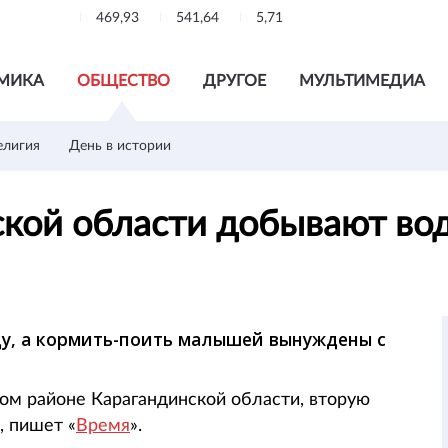
469,93
541,64
5,71
МИКА
ОБЩЕСТВО
ДРУГОЕ
МУЛЬТИМЕДИА
елигия
День в истории
ской области добывают вод
у, а кормить-поить малышей вынуждены с
ом районе Карагандинской области, вторую
, пишет «
Время
».