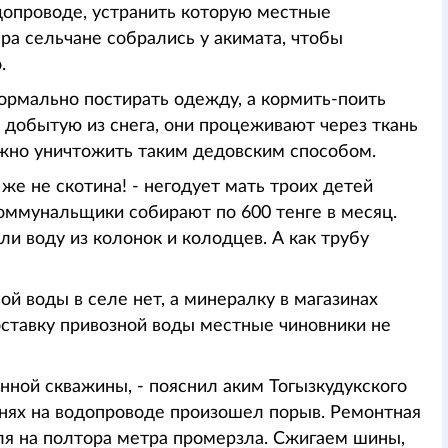
одопроводе, устранить которую местные
ра сельчане собрались у акимата, чтобы
.
нормально постирать одежду, а кормить-поить
 добытую из снега, они процеживают через ткань
ожно уничтожить таким дедовским способом.
же не скотина! - негодует мать троих детей
коммунальщики собирают по 600 тенге в месяц.
ли воду из колонок и колодцев. А как трубу
ой воды в селе нет, а минералку в магазинах
оставку привозной воды местные чиновники не
нной скважины, - пояснил аким Тогызкудукского
днях на водопроводе произошел порыв. Ремонтная
мля на полтора метра промерзла. Сжигаем шины,