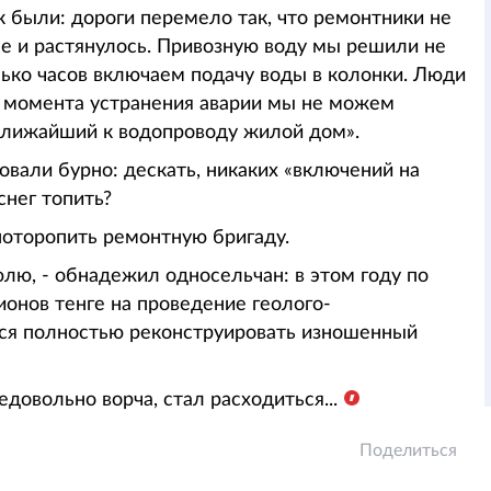
к были: дороги перемело так, что ремонтники не
се и растянулось. Привозную воду мы решили не
лько часов включаем подачу воды в колонки. Люди
о момента устранения аварии мы не можем
 ближайший к водопроводу жилой дом».
овали бурно: дескать, никаких «включений на
снег топить?
поторопить ремонтную бригаду.
лю, - обнадежил односельчан: в этом году по
онов тенге на проведение геолого-
ется полностью реконструировать изношенный
овольно ворча, стал расходиться...
Поделиться