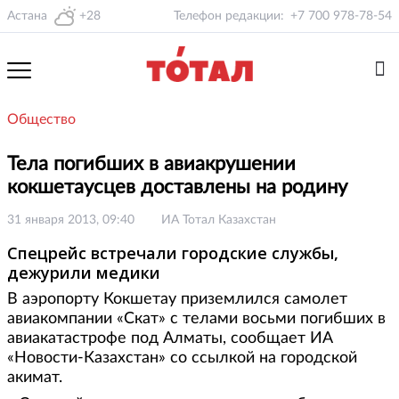
Астана
+28
Телефон редакции:
+7 700 978-78-54
Общество
Тела погибших в авиакрушении
кокшетаусцев доставлены на родину
31 января 2013, 09:40
ИА Тотал Казахстан
Спецрейс встречали городские службы,
дежурили медики
В аэропорту Кокшетау приземлился самолет
авиакомпании «Скат» с телами восьми погибших в
авиакатастрофе под Алматы, сообщает ИА
«Новости-Казахстан» со ссылкой на городской
акимат.