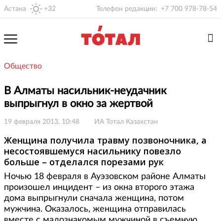
Астана
+32
Телефон редакции:
+7 700 978-78-54
Общество
В Алматы насильник-неудачник
выпрыгнул в окно за жертвой
19 февраля 2013, 10:48
ИА Тотал Казахстан
Женщина получила травму позвоночника, а
несостоявшемуся насильнику повезло
больше – отделался порезами рук
Ночью 18 февраля в Ауэзовском районе Алматы
произошел инцидент – из окна второго этажа
дома выпрыгнули сначала женщина, потом
мужчина. Оказалось, женщина отправилась
вместе с малознакомым мужчиной в съемную