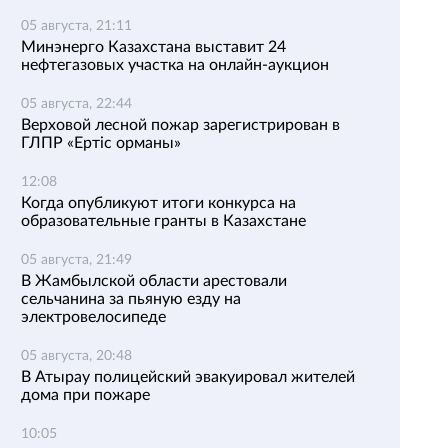
05 августа, 21:11
Минэнерго Казахстана выставит 24
нефтегазовых участка на онлайн-аукцион
05 августа, 22:44
Верховой лесной пожар зарегистрирован в
ГЛПР «Ертіс орманы»
12:08
Когда опубликуют итоги конкурса на
образовательные гранты в Казахстане
05 августа, 21:49
В Жамбылской области арестовали
сельчанина за пьяную езду на
электровелосипеде
05 августа, 20:48
В Атырау полицейский эвакуировал жителей
дома при пожаре
10:05