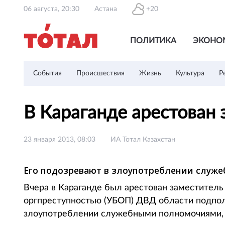
06 августа, 20:30
Астана
+20
ПОЛИТИКА
ЭКОНО
События
Происшествия
Жизнь
Культура
Р
В Караганде арестован
23 января 2013, 08:03
ИА Тотал Казахстан
Его подозревают в злоупотреблении служ
Вчера в Караганде был арестован заместитель
оргпреступностью (УБОП) ДВД области подпол
злоупотреблении служебными полномочиями,