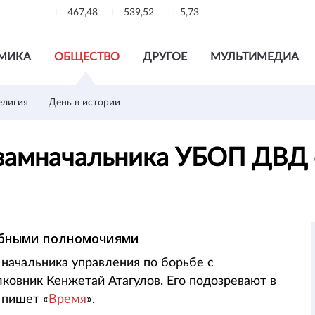
467,48
539,52
5,73
МИКА
ОБЩЕСТВО
ДРУГОЕ
МУЛЬТИМЕДИА
елигия
День в истории
 замначальника УБОП ДВД
ебными полномочиями
 начальника управления по борьбе с
ковник Кенжетай Атагулов. Его подозревают в
 пишет «
Время
».