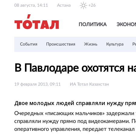
08 августа, 14:11
Астана
+26
ПОЛИТИКА
ЭКОНО
События
Происшествия
Жизнь
Культура
Р
В Павлодаре охотятся 
19 февраля 2013, 09:11
ИА Тотал Казахстан
Двое молодых людей справляли нужду пря
Очередных «писающих мальчиков» задержали 
справляли нужду прямо под видеокамерами. П
оперативного управления, передает телекана