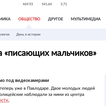
469,93
541,64
5,71
МИКА
ОБЩЕСТВО
ДРУГОЕ
МУЛЬТИМЕДИА
елигия
День в истории
на «писающих мальчиков»
мо под видеокамерами
теперь уже в Павлодаре. Двое молодых людей
олицейские наблюдали за ними из центра
л
КТК
.