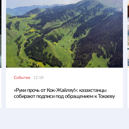
События
12:18
«Руки прочь от Кок-Жайляу!»: казахстанцы
собирают подписи под обращением к Токаеву