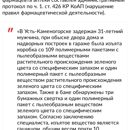
фармацевта аптеки составлен административный
протокол по ч. 1. ст. 426 КР КоАП (нарушение
правил фармацевтической деятельности).
«В Усть-Каменогорске задержан 31-летний
мужчина, при обыске двора дома и
надворных построек в гараже была изъята
коробка со 109 полимерными пакетами с
пылеобразными веществами
растительного происхождения зеленого
цвета со специфическим запахом и один
полимерный пакет с пылеобразным
веществом растительного происхождения
зеленого цвета со специфическим
запахом. Также в бане обнаружены три
бумажных свертка и один полимерный
пакет с пылеобразным веществом
зеленого цвета со специфическим
запахом. Согласно заключению
специалиста, изъятое вещество является
гашишом, общим весом почти 10