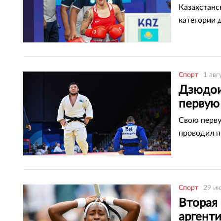
Казахстанс
категории 
Спорт
1 авг
Дзюдои
первую
Свою перву
проводил п
Спорт
29 ию
Вторая
аргент