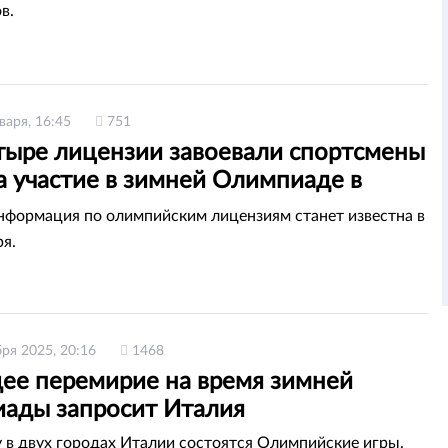
в.
варя, 16:45
751
тыре лицензии завоевали спортсмены
а участие в зимней Олимпиаде в
е
нформация по олимпийским лицензиям станет известна в
ря.
бря 2025, 20:16
1468
ее перемирие на время зимней
ады запросит Италия
у в двух городах Италии состоятся Олимпийские игры.