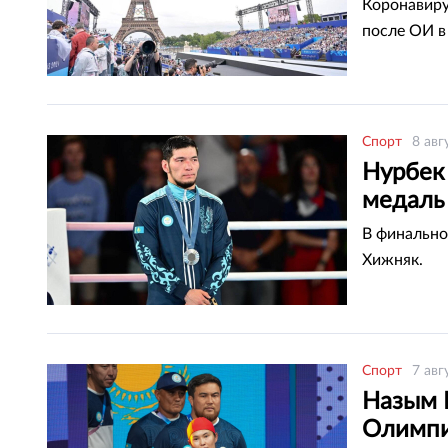
Коронавиру
после ОИ в
Спорт
8 авг
Нурбек
медаль
В финально
Хижняк.
Спорт
7 авг
Назым 
Олимпи