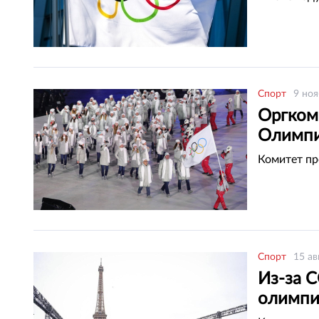
Спорт
9 ноя
Оргком
Олимпи
Комитет пр
Спорт
15 ав
Из-за C
олимп