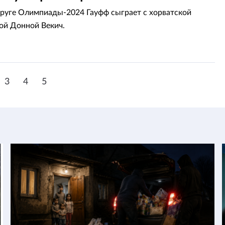
круге Олимпиады-2024 Гауфф сыграет с хорватской
ой Донной Векич.
3
4
5