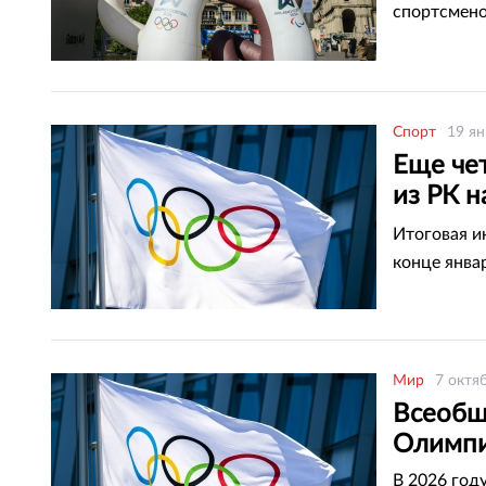
спортсмено
Спорт
19 ян
Еще че
из РК н
Милан
Итоговая и
конце янва
Мир
7 октя
Всеобщ
Олимпи
В 2026 год