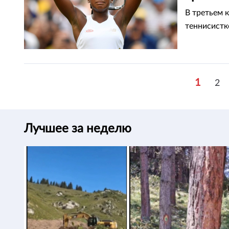
В третьем 
теннисистк
1
2
Лучшее за неделю