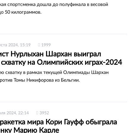
кая спортсменка дошла до полуфинала в весовой
до 50 килограммов.
уста 2024, 15:19
1999
ст Нурлыхан Шархан выиграл
 схватку на Олимпийских играх-2024
ю схватку в рамках текущей Олимпиады Шархан
ротив Томы Никифорова из Бельгии.
ля 2024, 22:14
3952
 ракетка мира Кори Гауфф обыграла
инку Марию Карле