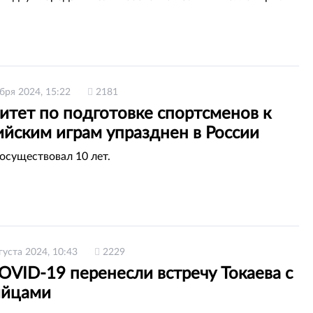
бря 2024, 15:22
2181
итет по подготовке спортсменов к
йским играм упразднен в России
осуществовал 10 лет.
густа 2024, 10:43
2229
OVID-19 перенесли встречу Токаева с
ийцами