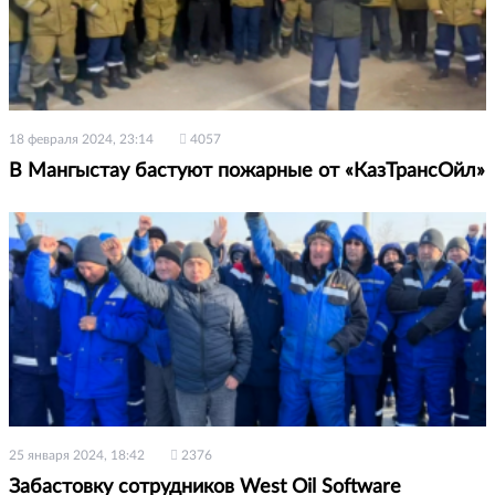
18 февраля 2024, 23:14
4057
В Мангыстау бастуют пожарные от «КазТрансОйл»
25 января 2024, 18:42
2376
Забастовку сотрудников West Oil Software