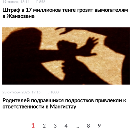
19 января, 18:14
858
Штраф в 17 миллионов тенге грозит вымогателям
в Жанаозене
23 октября 2025, 19:15
1000
Родителей подравшихся подростков привлекли к
ответственности в Мангистау
1
2
3
4
...
8
9