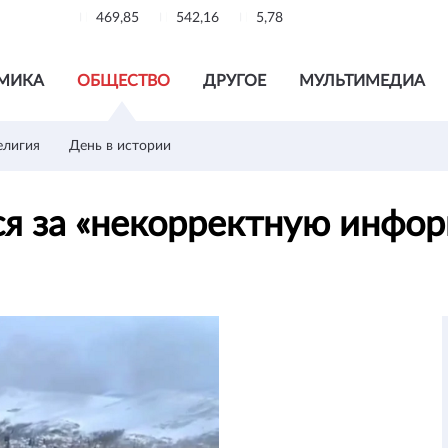
469,85
542,16
5,78
МИКА
ОБЩЕСТВО
ДРУГОЕ
МУЛЬТИМЕДИА
елигия
День в истории
ся за «некорректную инфо