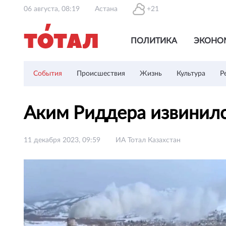
06 августа, 08:19
Астана
+21
ПОЛИТИКА
ЭКОНО
События
Происшествия
Жизнь
Культура
Р
Аким Риддера извинил
11 декабря 2023, 09:59
ИА Тотал Казахстан