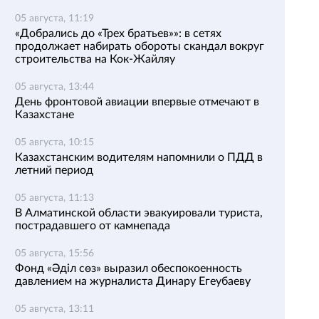
05 августа, 11:19
«Добрались до «Трех братьев»»: в сетях
продолжает набирать обороты скандал вокруг
строительства на Кок-Жайляу
05 августа, 13:44
День фронтовой авиации впервые отмечают в
Казахстане
05 августа, 10:15
Казахстанским водителям напомнили о ПДД в
летний период
05 августа, 11:13
В Алматинской области эвакуировали туриста,
пострадавшего от камнепада
05 августа, 15:56
Фонд «Әділ сөз» выразил обеспокоенность
давлением на журналиста Динару Егеубаеву
05 августа, 13:11