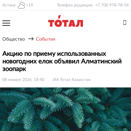
Астана
+19
Телефон редакции:
+7 700 978-78-54
→
Общество
События
Акцию по приему использованных
новогодних елок объявил Алматинский
зоопарк
08 января 2026, 18:40
ИА Тотал Казахстан