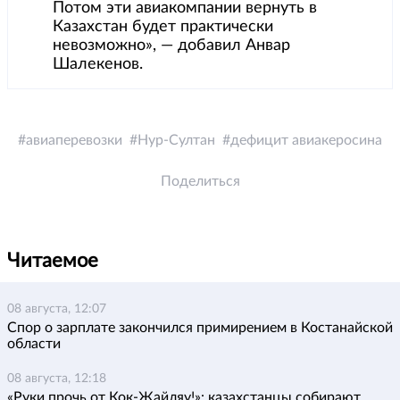
Потом эти авиакомпании вернуть в
Казахстан будет практически
невозможно», — добавил Анвар
Шалекенов.
авиаперевозки
Нур-Султан
дефицит авиакеросина
Поделиться
Читаемое
08 августа, 12:07
Спор о зарплате закончился примирением в Костанайской
области
08 августа, 12:18
«Руки прочь от Кок-Жайляу!»: казахстанцы собирают