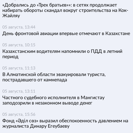
«Добрались до «Трех братьев»»: в сетях продолжает
набирать обороты скандал вокруг строительства на Кок-
Жайляу
05 августа, 13:44
День фронтовой авиации впервые отмечают в Казахстане
05 августа, 10:15
Казахстанским водителям напомнили о ПДД в летний
период
05 августа, 11:13
В Алматинской области эвакуировали туриста,
пострадавшего от камнепада
05 августа, 13:11
Частного судебного исполнителя в Мангистау
заподозрили в незаконном выводе денег
05 августа, 15:56
Фонд «Әділ сөз» выразил обеспокоенность давлением на
журналиста Динару Егеубаеву