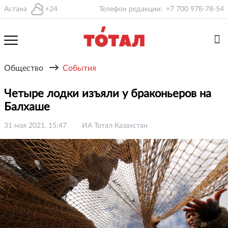
Астана
+24
Телефон редакции:
+7 700 978-78-54
→
Общество
События
Четыре лодки изъяли у браконьеров на
Балхаше
31 мая 2021, 15:47
ИА Тотал Казахстан