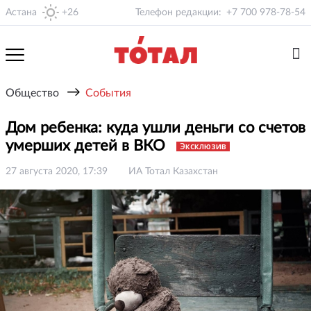
Астана
+26
Телефон редакции:
+7 700 978-78-54
→
Общество
События
Дом ребенка: куда ушли деньги со счетов
умерших детей в ВКО
Эксклюзив
27 августа 2020, 17:39
ИА Тотал Казахстан