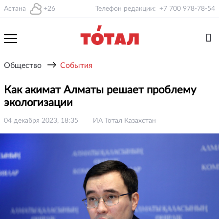
Астана
+26
Телефон редакции:
+7 700 978-78-54
→
Общество
События
Как акимат Алматы решает проблему
экологизации
04 декабря 2023, 18:35
ИА Тотал Казахстан