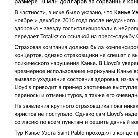
размере 10 млн долларов за сорванные кон
Канье Уэ
В частности, в иске было указано, что
ноябре и декабре 2016 года после неудачного
здоровья – звезду госпитализировали в нейро
передает Total.kz со ссылкой на пресс-службу 
Страховая компания должна была компенсиров
концертов, однако страховщики не спешат с в
психического нарушения Канье. В Lloyd’s увер
чрезмерное использование марихуаны Канье в
вызвало ухудшение состояния здоровья, из-за 
Lloyd’s приводит в пример хаотичные выступл
переносы и отмены туров, а также его очевидн
На заявления крупного страховщика пока никак
юристов не поступало. Однако сам Lloyd’s над
согласию по всем пунктам и решить данный во
Тур Канье Уэста Saint Pablo проходил в конце 