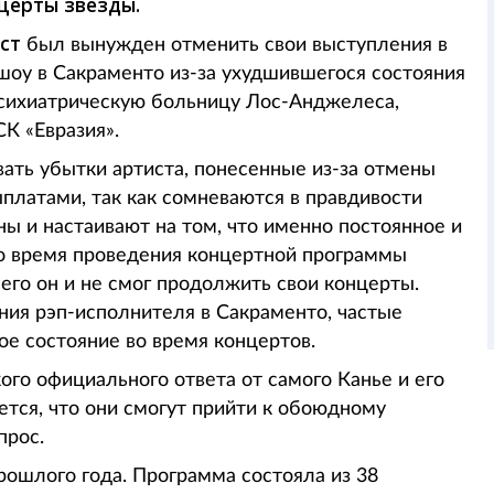
церты звезды.
ст
был вынужден отменить свои выступления в
 шоу в Сакраменто из-за ухудшившегося состояния
психиатрическую больницу Лос-Анджелеса,
СК «Евразия».
ать убытки артиста, понесенные из-за отмены
ыплатами, так как сомневаются в правдивости
ены и настаивают на том, что именно постоянное и
о время проведения концертной программы
чего он и не смог продолжить свои концерты.
ения рэп-исполнителя в Сакраменто, частые
ое состояние во время концертов.
ого официального ответа от самого Канье и его
еется, что они смогут прийти к обоюдному
прос.
прошлого года. Программа состояла из 38