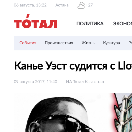
06 августа, 13:22
Астана
+27
ПОЛИТИКА
ЭКОНО
События
Происшествия
Жизнь
Культура
Р
Канье Уэст судится с Ll
09 августа 2017, 11:40
ИА Тотал Казахстан