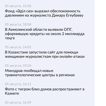
05 августа, 15:56
Фонд «Әділ сөз» выразил обеспокоенность
давлением на журналиста Динару Егеубаеву
05 августа, 18:04
В Акмолинской области выявили ОПГ,
оформившую кредиты на около 2 миллиарда
теңге
05 августа, 14:01
В Казахстане запустили сайт для помощи
женщинам-журналисткам при онлайн-атаках
05 августа, 19:24
Минздрав пообещал новые
травматологические центры в регионах
05 августа, 16:11
Фото с тигром близ домов распространяют в
Казнете
05 августа, 16:49