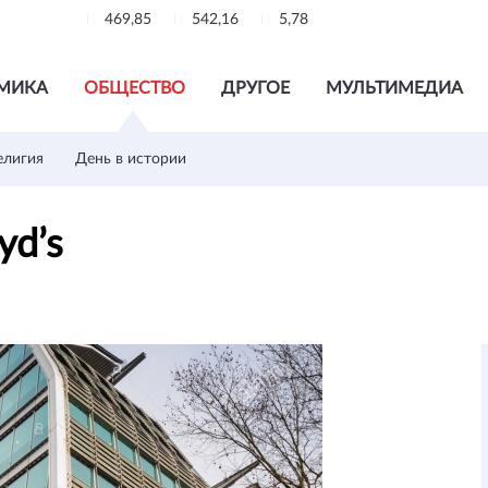
469,85
542,16
5,78
МИКА
ОБЩЕСТВО
ДРУГОЕ
МУЛЬТИМЕДИА
елигия
День в истории
oyd’s