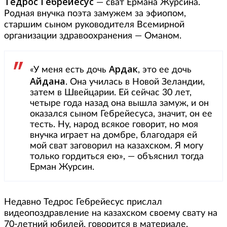
Тедрос Гебрейесус
— сват Ермана Журсина.
Родная внучка поэта замужем за эфиопом,
старшим сыном руководителя Всемирной
организации здравоохранения — Оманом.
Ардак
«У меня есть дочь
, это ее дочь
Айдана
. Она училась в Новой Зеландии,
затем в Швейцарии. Ей сейчас 30 лет,
четыре года назад она вышла замуж, и он
оказался сыном Гебрейесуса, значит, он ее
тесть. Ну, народ всякое говорит, но моя
внучка играет на домбре, благодаря ей
мой сват заговорил на казахском. Я могу
только гордиться ею», — объяснил тогда
Ерман Журсин.
Недавно Тедрос Гебрейесус прислал
видеопоздравление на казахском своему свату на
70-летний юбилей, говорится в материале.