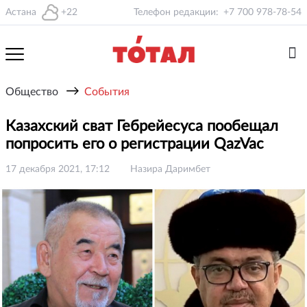
Астана
+22
Телефон редакции:
+7 700 978-78-54
→
Общество
События
Казахский сват Гебрейесуса пообещал
попросить его о регистрации QazVac
17 декабря 2021, 17:12
Назира Даримбет