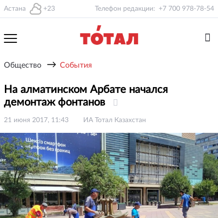
Астана
+23
Телефон редакции:
+7 700 978-78-54
→
Общество
События
На алматинском Арбате начался
демонтаж фонтанов
21 июня 2017, 11:43
ИА Тотал Казахстан