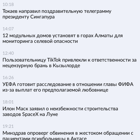
10:18
Токаев направил поздравительную телеграмму
президенту Сингапура
14:07
12 модульных домов установят в горах Алматы для
мониторинга селевой опасности
12:40
Пользовательницу TikTok привлекли к ответственности за
нецензурную брань в Кызылорде
16:26
УЕФА готовит расследование в отношении главы ФИФА
из-за выплат его предполагаемой любовнице
18:01
Илон Маск заявил о неизбежности строительства
заводов SpaceX на Луне
19:21
Минздрав опроверг обвинения в жестоком обращении с
пациентами психбольницы в Актасе