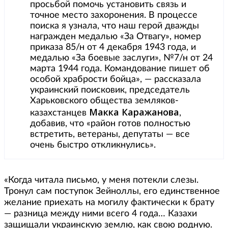
просьбой помочь установить связь и
точное место захоронения. В процессе
поиска я узнала, что наш герой дважды
награжден медалью «За Отвагу», номер
приказа 85/н от 4 декабря 1943 года, и
медалью «За боевые заслуги», №7/н от 24
марта 1944 года. Командование пишет об
особой храбрости бойца», — рассказала
украинский поисковик, председатель
Харьковского общества земляков-
Макка Каражанова
казахстанцев
,
добавив, что «район готов полностью
встретить, ветераны, депутаты — все
очень быстро откликнулись».
«Когда читала письмо, у меня потекли слезы.
Тронул сам поступок Зейноллы, его единственное
желание приехать на могилу фактически к брату
— разница между ними всего 4 года… Казахи
защищали украинскую землю, как свою родную.